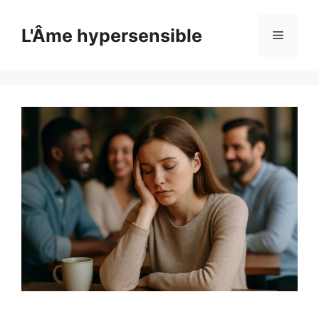
Aller
au
L'Âme hypersensible
Menu
contenu