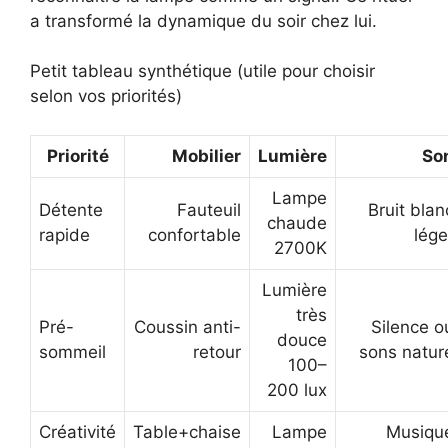
a transformé la dynamique du soir chez lui.
Petit tableau synthétique (utile pour choisir
selon vos priorités)
Priorité
Mobilier
Lumière
So
Lampe
Détente
Fauteuil
Bruit blan
chaude
rapide
confortable
lége
2700K
Lumière
très
Pré-
Coussin anti-
Silence o
douce
sommeil
retour
sons natur
100–
200 lux
Créativité
Table+chaise
Lampe
Musiqu