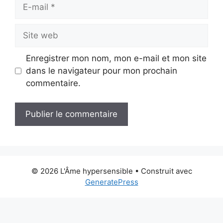
E-
mail
Site
web
Enregistrer mon nom, mon e-mail et mon site
dans le navigateur pour mon prochain
commentaire.
A
l
t
© 2026 L'Âme hypersensible
• Construit avec
e
GeneratePress
r
n
a