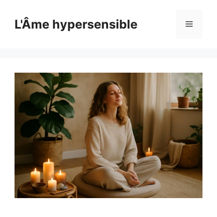
Aller
au
L'Âme hypersensible
Menu
contenu