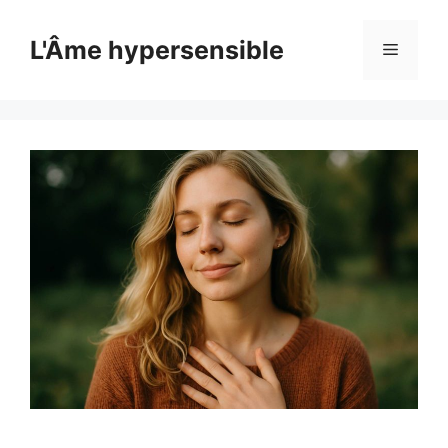
Aller
au
L'Âme hypersensible
Menu
contenu